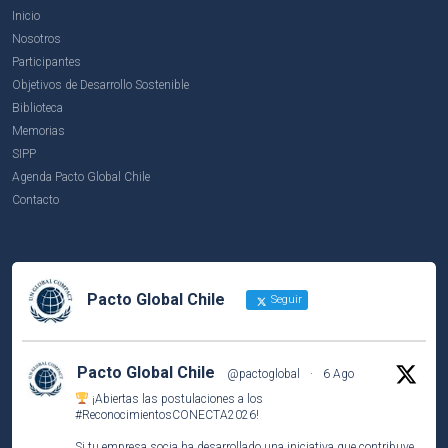
Inicio
Nosotros
Participantes
Objetivos de Desarrollo Sostenible
Biblioteca
Memorias
SIPP
Agenda Pacto Global Chile
Contacto
Pacto Global Chile
Seguir
Pacto Global Chile
@pactoglobal
·
6 Ago
¡Abiertas las postulaciones a los
#ReconocimientosCONECTA2026
!
Si tu empresa socia ha desarrollado una iniciativa que contribuye