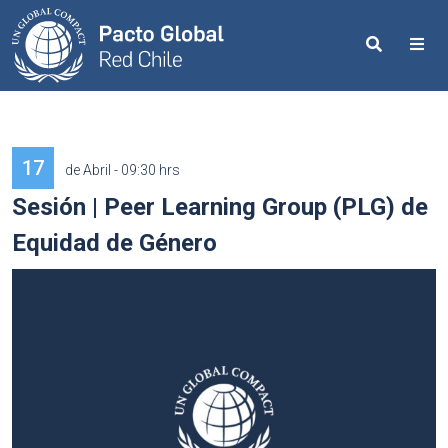
Search
Me
17
de Abril - 09:30 hrs
Sesión | Peer Learning Group (PLG) de
Equidad de Género