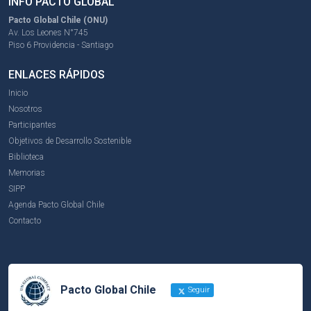
INFO PACTO GLOBAL
Pacto Global Chile (ONU)
Av. Los Leones N°745
Piso 6 Providencia - Santiago
ENLACES RÁPIDOS
Inicio
Nosotros
Participantes
Objetivos de Desarrollo Sostenible
Biblioteca
Memorias
SIPP
Agenda Pacto Global Chile
Contacto
Pacto Global Chile
Seguir