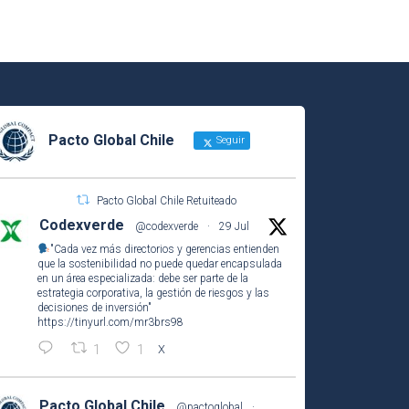
Pacto Global Chile
Seguir
Pacto Global Chile Retuiteado
Codexverde
@codexverde
·
29 Jul
"Cada vez más directorios y gerencias entienden
que la sostenibilidad no puede quedar encapsulada
en un área especializada: debe ser parte de la
estrategia corporativa, la gestión de riesgos y las
decisiones de inversión"
https://tinyurl.com/mr3brs98
1
1
X
Pacto Global Chile
@pactoglobal
·