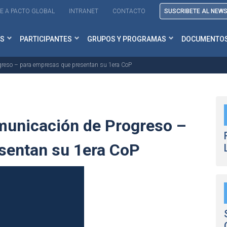
E A PACTO GLOBAL
INTRANET
CONTACTO
SUSCRIBETE AL NEW
S
PARTICIPANTES
GRUPOS Y PROGRAMAS
DOCUMENTO
greso – para empresas que presentan su 1era CoP
municación de Progreso –
sentan su 1era CoP