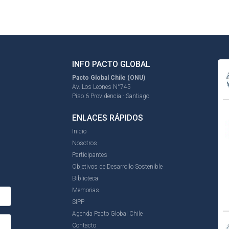
INFO PACTO GLOBAL
Pacto Global Chile (ONU)
Av. Los Leones N°745
Piso 6 Providencia - Santiago
ENLACES RÁPIDOS
Inicio
Nosotros
Participantes
Objetivos de Desarrollo Sostenible
Biblioteca
Memorias
SIPP
Agenda Pacto Global Chile
Contacto