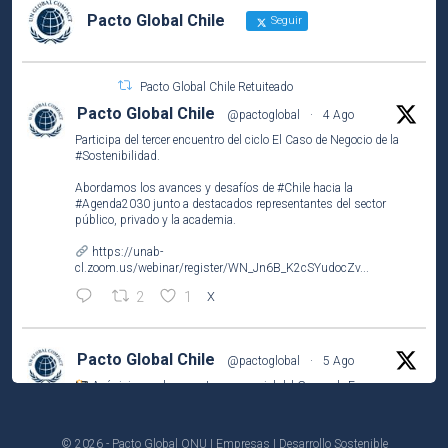
Pacto Global Chile
Seguir
Pacto Global Chile Retuiteado
Pacto Global Chile
@pactoglobal
·
4 Ago
Participa del tercer encuentro del ciclo El Caso de Negocio de la
#Sostenibilidad
.
Abordamos los avances y desafíos de
#Chile
hacia la
#Agenda2030
junto a destacados representantes del sector
público, privado y la academia.
https://unab-
cl.zoom.us/webinar/register/WN_Jn6B_K2cSYudocZv...
2
1
X
Pacto Global Chile
@pactoglobal
·
5 Ago
Así vivimos el encuentro presencial del Grupo de Empresas
Líderes por el
#ODS2
(#HambreCero) en
@NestleCL
.
Analizamos los resultados del Observatorio Nutricional
© 2026 - Pacto Global ONU | Empresas | Desarrollo Sostenible