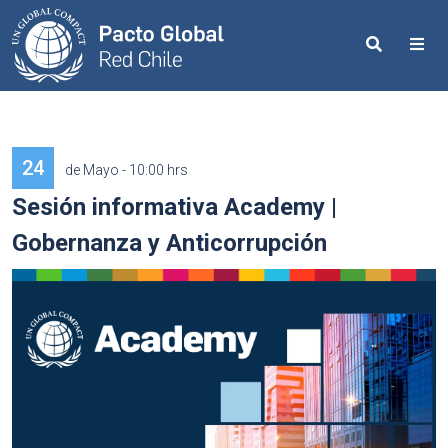
Search
Me
24
de Mayo - 10:00 hrs
Sesión informativa Academy |
Gobernanza y Anticorrupción