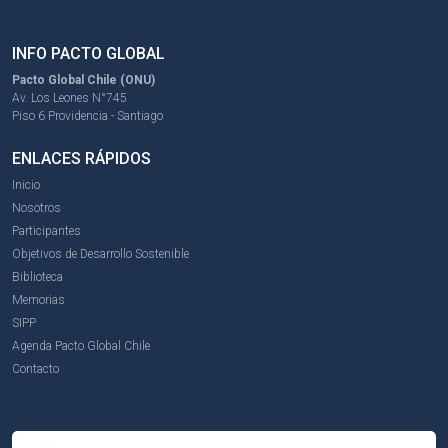
INFO PACTO GLOBAL
Pacto Global Chile (ONU)
Av. Los Leones N°745
Piso 6 Providencia - Santiago
ENLACES RÁPIDOS
Inicio
Nosotros
Participantes
Objetivos de Desarrollo Sostenible
Biblioteca
Memorias
SIPP
Agenda Pacto Global Chile
Contacto