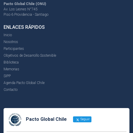
Pacto Global Chile (ONU)
Av. Los Leones N°745
Piso 6 Providencia - Santiago
ENLACES RÁPIDOS
Inicio
Nosotros
Participantes
Objetivos de Desarrollo Sostenible
Biblioteca
Memorias
SIPP
Agenda Pacto Global Chile
Contacto
Pacto Global Chile
Seguir