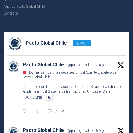
Agenda Pacto Global Chile
Contacto
Pacto Global Chile
Seguir
Pacto Global Chile
@pactoglobal
·
7 Ago
Hoy realizamos una nueva sesión del Comité Ejecutivo de
Pacto Global Chile.
Contamos con la participación de Christian Salazar, coordinador
residente a.i. del Sistema de las Naciones Unidas el Chile
(@ONUChile).
1
2
X
Pacto Global Chile
@pactoglobal
·
6 Ago