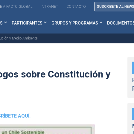
E A PACTO GLOBAL
INTRANET
CONTACTO
SUSCRIBETE AL NEW
S
PARTICIPANTES
GRUPOS Y PROGRAMAS
DOCUMENTO
tución y Medio Ambiente”
logos sobre Constitución y
CRÍBETE AQUÍ.