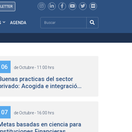
SLETTER
Search
S
AGENDA
06
de Octubre - 11:00 hrs
Buenas practicas del sector
privado: Acogida e integració...
07
de Octubre - 16:00 hrs
Metas basadas en ciencia para
Instituciones Financieras