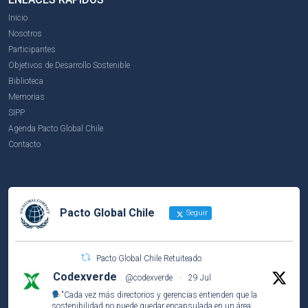
Inicio
Nosotros
Participantes
Objetivos de Desarrollo Sostenible
Biblioteca
Memorias
SIPP
Agenda Pacto Global Chile
Contacto
Pacto Global Chile
Seguir
Pacto Global Chile Retuiteado
Codexverde
@codexverde
·
29 Jul
"Cada vez más directorios y gerencias entienden que la
sostenibilidad no puede quedar encapsulada en un área