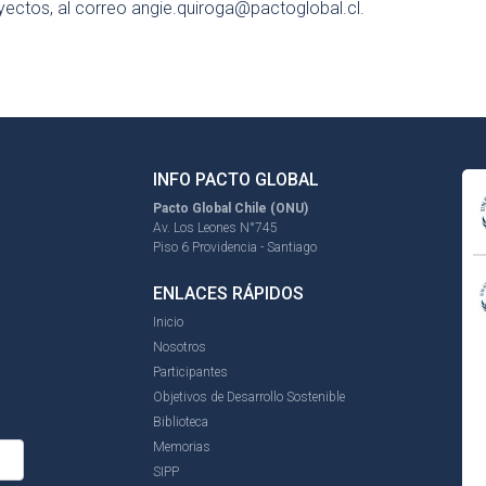
oyectos, al correo
angie.quiroga@pactoglobal.cl
.
INFO PACTO GLOBAL
Pacto Global Chile (ONU)
Av. Los Leones N°745
Piso 6 Providencia - Santiago
ENLACES RÁPIDOS
Inicio
Nosotros
Participantes
Objetivos de Desarrollo Sostenible
Biblioteca
Memorias
SIPP