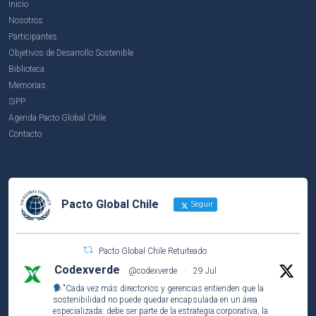
Inicio
Nosotros
Participantes
Objetivos de Desarrollo Sostenible
Biblioteca
Memorias
SIPP
Agenda Pacto Global Chile
Contacto
Pacto Global Chile
Seguir
Pacto Global Chile Retuiteado
Codexverde
@codexverde
·
29 Jul
"Cada vez más directorios y gerencias entienden que la
sostenibilidad no puede quedar encapsulada en un área
especializada: debe ser parte de la estrategia corporativa, la