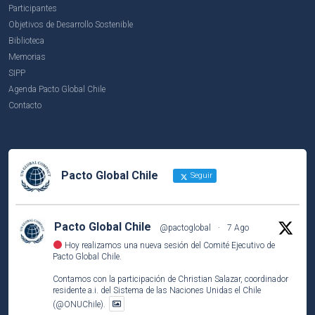
Participantes
Objetivos de Desarrollo Sostenible
Biblioteca
Memorias
SIPP
Agenda Pacto Global Chile
Contacto
Pacto Global Chile
Seguir
Pacto Global Chile
@pactoglobal
·
7 Ago
Hoy realizamos una nueva sesión del Comité Ejecutivo de
Pacto Global Chile.
Contamos con la participación de Christian Salazar, coordinador
residente a.i. del Sistema de las Naciones Unidas el Chile
(@ONUChile).