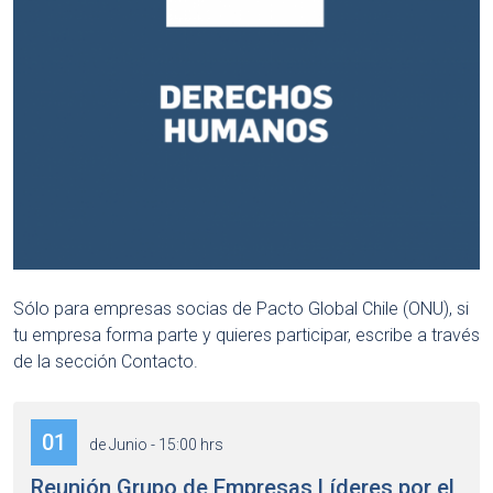
Sólo para empresas socias de Pacto Global Chile (ONU), si
tu empresa forma parte y quieres participar, escribe a través
de la sección Contacto.
01
de Junio - 15:00 hrs
Reunión Grupo de Empresas Líderes por el