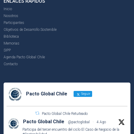
ENLACES RÁPIDOS
Inicio
Nosotros
Participantes
Objetivos de Desarrollo Sostenible
Biblioteca
Memorias
SIPP
Agenda Pacto Global Chile
Contacto
Pacto Global Chile
Seguir
Pacto Global Chile Retuiteado
Pacto Global Chile
@pactoglobal
·
4 Ago
Participa del tercer encuentro del ciclo El Caso de Negocio de la