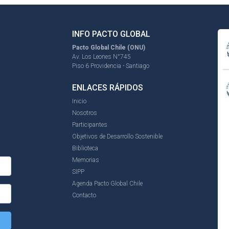
INFO PACTO GLOBAL
Pacto Global Chile (ONU)
Av. Los Leones N°745
Piso 6 Providencia - Santiago
ENLACES RÁPIDOS
Inicio
Nosotros
Participantes
Objetivos de Desarrollo Sostenible
Biblioteca
Memorias
SIPP
Agenda Pacto Global Chile
Contacto