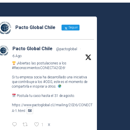
Pacto Global Chile
Seguir
Pacto Global Chile
@pactoglobal
·
6 Ago
¡Abiertas las postulaciones a los
#ReconocimientosCONECTA2026
!
Si tu empresa socia ha desarrollado una iniciativa
que contribuye a los
#ODS
, este es el momento de
compartirla e inspirar a otros.
Postula tu caso hasta el 31 de agosto.
https://www.pactoglobal.cl//mailing/2026/CONECT
A-1.html
1
X