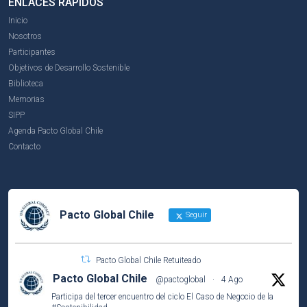
ENLACES RÁPIDOS
Inicio
Nosotros
Participantes
Objetivos de Desarrollo Sostenible
Biblioteca
Memorias
SIPP
Agenda Pacto Global Chile
Contacto
Pacto Global Chile
Seguir
Pacto Global Chile Retuiteado
Pacto Global Chile
@pactoglobal
·
4 Ago
Participa del tercer encuentro del ciclo El Caso de Negocio de la