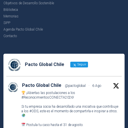
Objetivos de Desarrollo Sostenible
Biblioteca
Memorias
SIPP
Agenda Pacto Global Chile
Contacto
Pacto Global Chile
Seguir
Pacto Global Chile
@pactoglobal
·
6 Ago
¡Abiertas las postulaciones a los
#ReconocimientosCONECTA2026
!
Si tu empresa socia ha desarrollado una iniciativa que contribuye
a los
#ODS
, este es el momento de compartirla e inspirar a otros.
Postula tu caso hasta el 31 de agosto.