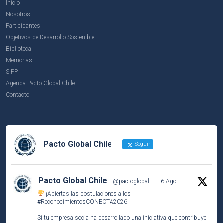
Inicio
Nosotros
Participantes
Objetivos de Desarrollo Sostenible
Biblioteca
Memorias
SIPP
Agenda Pacto Global Chile
Contacto
Pacto Global Chile
Seguir
Pacto Global Chile
@pactoglobal
·
6 Ago
¡Abiertas las postulaciones a los
#ReconocimientosCONECTA2026
!
Si tu empresa socia ha desarrollado una iniciativa que contribuye