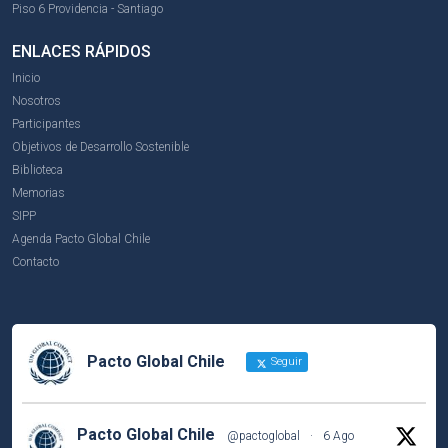
Piso 6 Providencia - Santiago
ENLACES RÁPIDOS
Inicio
Nosotros
Participantes
Objetivos de Desarrollo Sostenible
Biblioteca
Memorias
SIPP
Agenda Pacto Global Chile
Contacto
Pacto Global Chile
Seguir
Pacto Global Chile
@pactoglobal
·
6 Ago