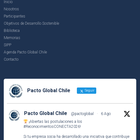
Inicio
Nosotros
Participantes
Objetivos de Desarrollo Sostenible
Biblioteca
Memorias
SIPP
Agenda Pacto Global Chile
Contacto
Pacto Global Chile
Seguir
Pacto Global Chile
@pactoglobal
·
6 Ago
¡Abiertas las postulaciones a los
#ReconocimientosCONECTA2026
!
Si tu empresa socia ha desarrollado una iniciativa que contribuye