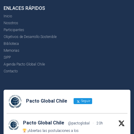
ENLACES RÁPIDOS
Inicio
Nosotros
Participantes
Objetivos de Desarrollo Sostenible
Biblioteca
Memorias
SIPP
Agenda Pacto Global Chile
Contacto
Pacto Global Chile
Seguir
Pacto Global Chile
@pactoglobal
·
20h
¡Abiertas las postulaciones a los