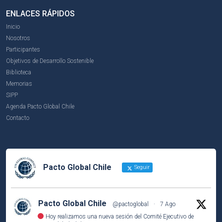
ENLACES RÁPIDOS
Inicio
Nosotros
Participantes
Objetivos de Desarrollo Sostenible
Biblioteca
Memorias
SIPP
Agenda Pacto Global Chile
Contacto
Pacto Global Chile
Seguir
Pacto Global Chile
@pactoglobal
·
7 Ago
Hoy realizamos una nueva sesión del Comité Ejecutivo de