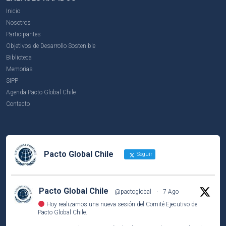
Inicio
Nosotros
Participantes
Objetivos de Desarrollo Sostenible
Biblioteca
Memorias
SIPP
Agenda Pacto Global Chile
Contacto
Pacto Global Chile
Seguir
Pacto Global Chile
@pactoglobal
·
7 Ago
Hoy realizamos una nueva sesión del Comité Ejecutivo de
Pacto Global Chile.