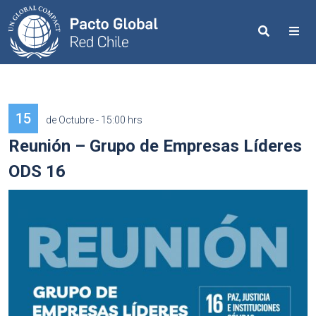
Search
Me
15
de Octubre - 15:00 hrs
Reunión – Grupo de Empresas Líderes
ODS 16