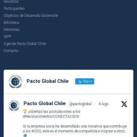
Nosotros
Participantes
Objetivos de Desarrollo Sostenible
Biblioteca
Memorias
SIPP
Agenda Pacto Global Chile
Contacto
Pacto Global Chile
Seguir
Pacto Global Chile
@pactoglobal
·
6 Ago
¡Abiertas las postulaciones a los
#ReconocimientosCONECTA2026
!
Si tu empresa socia ha desarrollado una iniciativa que contribuye
a los
#ODS
, este es el momento de compartirla e inspirar a otros.