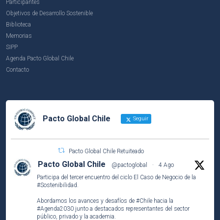
Participantes
Objetivos de Desarrollo Sostenible
Biblioteca
Memorias
SIPP
Agenda Pacto Global Chile
Contacto
Pacto Global Chile
Seguir
Pacto Global Chile Retuiteado
Pacto Global Chile
@pactoglobal
·
4 Ago
Participa del tercer encuentro del ciclo El Caso de Negocio de la
#Sostenibilidad
.
Abordamos los avances y desafíos de
#Chile
hacia la
#Agenda2030
junto a destacados representantes del sector
público, privado y la academia.