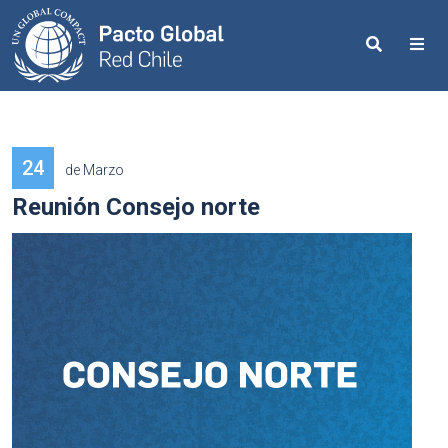
Search
Me
24
de Marzo
Reunión Consejo norte