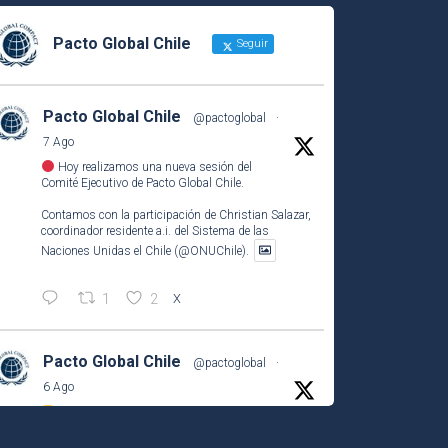
Pacto Global Chile
Seguir
Pacto Global Chile
@pactoglobal
·
7 Ago
Hoy realizamos una nueva sesión del
Comité Ejecutivo de Pacto Global Chile.
Contamos con la participación de Christian Salazar,
coordinador residente a.i. del Sistema de las
Naciones Unidas el Chile (@ONUChile).
1
2
X
Pacto Global Chile
@pactoglobal
·
6 Ago
¡Abiertas las postulaciones a los
#ReconocimientosCONECTA2026
!