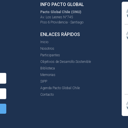
INFO PACTO GLOBAL
Pacto Global Chile (ONU)
Av. Los Leones N°745
Piso 6 Providencia - Santiago
ENLACES RÁPIDOS
Inicio
Nosotros
Participantes
Objetivos de Desarrollo Sostenible
Biblioteca
Memorias
SIPP
Agenda Pacto Global Chile
Contacto