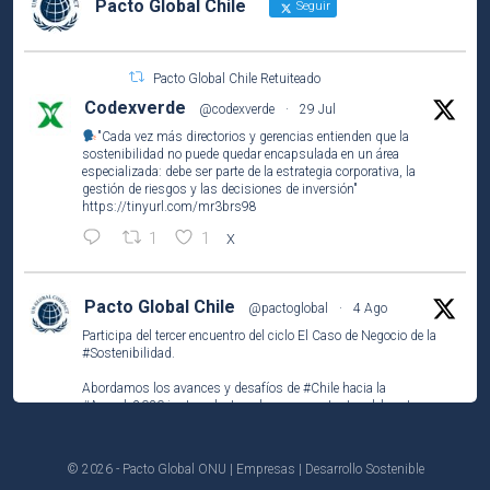
Pacto Global Chile
Seguir
Pacto Global Chile Retuiteado
Codexverde
@codexverde
·
29 Jul
"Cada vez más directorios y gerencias entienden que la
sostenibilidad no puede quedar encapsulada en un área
especializada: debe ser parte de la estrategia corporativa, la
gestión de riesgos y las decisiones de inversión"
https://tinyurl.com/mr3brs98
1
1
X
Pacto Global Chile
@pactoglobal
·
4 Ago
Participa del tercer encuentro del ciclo El Caso de Negocio de la
#Sostenibilidad
.
Abordamos los avances y desafíos de
#Chile
hacia la
#Agenda2030
junto a destacados representantes del sector
público, privado y la academia.
https://unab-
© 2026 - Pacto Global ONU | Empresas | Desarrollo Sostenible
cl.zoom.us/webinar/register/WN_Jn6B_K2cSYudocZv...