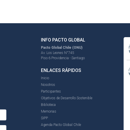
INFO PACTO GLOBAL
Pacto Global Chile (ONU)
Av. Los Leones N°745
Piso 6 Providencia - Santiago
ENLACES RÁPIDOS
Inicio
Nosotros
Participantes
Objetivos de Desarrollo Sostenible
Biblioteca
Memorias
SIPP
Agenda Pacto Global Chile