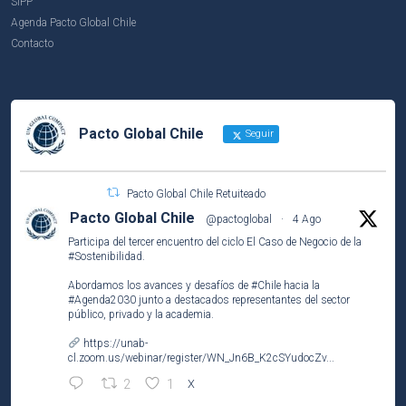
SIPP
Agenda Pacto Global Chile
Contacto
Pacto Global Chile
Seguir
Pacto Global Chile Retuiteado
Pacto Global Chile
@pactoglobal
·
4 Ago
Participa del tercer encuentro del ciclo El Caso de Negocio de la
#Sostenibilidad
.
Abordamos los avances y desafíos de
#Chile
hacia la
#Agenda2030
junto a destacados representantes del sector
público, privado y la academia.
https://unab-
cl.zoom.us/webinar/register/WN_Jn6B_K2cSYudocZv...
2
1
X