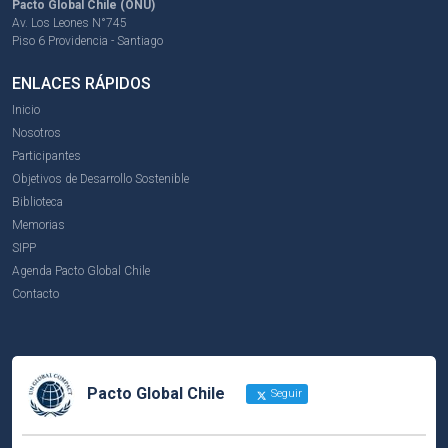
Pacto Global Chile (ONU)
Av. Los Leones N°745
Piso 6 Providencia - Santiago
ENLACES RÁPIDOS
Inicio
Nosotros
Participantes
Objetivos de Desarrollo Sostenible
Biblioteca
Memorias
SIPP
Agenda Pacto Global Chile
Contacto
Pacto Global Chile
Seguir