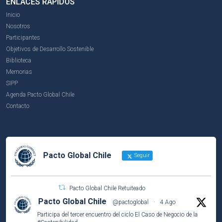
ENLACES RÁPIDOS
Inicio
Nosotros
Participantes
Objetivos de Desarrollo Sostenible
Biblioteca
Memorias
SIPP
Agenda Pacto Global Chile
Contacto
Pacto Global Chile
Seguir
Pacto Global Chile Retuiteado
Pacto Global Chile
@pactoglobal
·
4 Ago
Participa del tercer encuentro del ciclo El Caso de Negocio de la