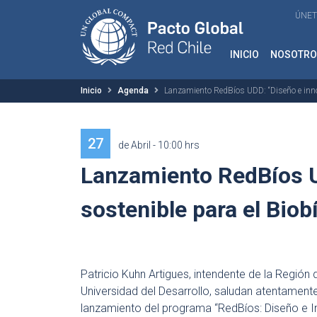
ÚNET
INICIO
NOSOTRO
Inicio
Agenda
Lanzamiento RedBíos UDD: “Diseño e inno
27
de Abril - 10:00 hrs
Lanzamiento RedBíos U
sostenible para el Biob
Patricio Kuhn Artigues, intendente de la Región 
Universidad del Desarrollo, saludan atentamente 
lanzamiento del programa “RedBíos: Diseño e In