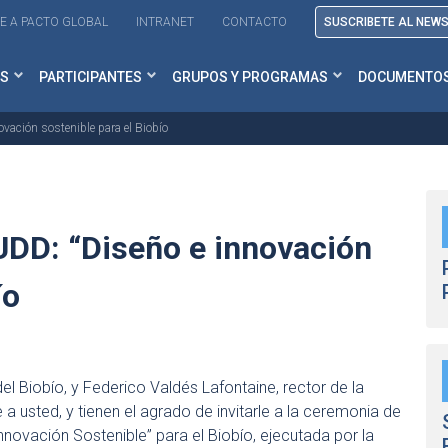
E A PACTO GLOBAL
INTRANET
CONTACTO
SUSCRIBETE AL NEW
S
PARTICIPANTES
GRUPOS Y PROGRAMAS
DOCUMENTO
vación sostenible para el Biobío
DD: “Diseño e innovación
ío
del Biobío, y Federico Valdés Lafontaine, rector de la
a usted, y tienen el agrado de invitarle a la ceremonia de
novación Sostenible” para el Biobío, ejecutada por la