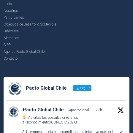
Inicio
Nosotros
Participantes
Objetivos de Desarrollo Sostenible
Biblioteca
Memorias
SIPP
Agenda Pacto Global Chile
Contacto
Pacto Global Chile
Seguir
Pacto Global Chile
@pactoglobal
·
22h
¡Abiertas las postulaciones a los
#ReconocimientosCONECTA2026
!
Si tu empresa socia ha desarrollado una iniciativa que contribuye