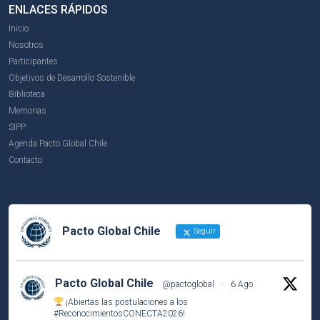
ENLACES RÁPIDOS
Inicio
Nosotros
Participantes
Objetivos de Desarrollo Sostenible
Biblioteca
Memorias
SIPP
Agenda Pacto Global Chile
Contacto
Pacto Global Chile
Seguir
Pacto Global Chile
@pactoglobal
·
6 Ago
¡Abiertas las postulaciones a los
#ReconocimientosCONECTA2026
!