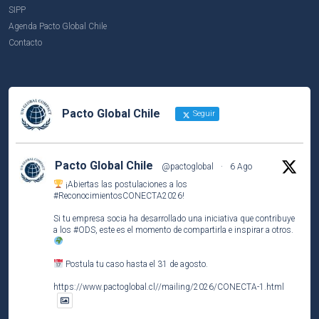
SIPP
Agenda Pacto Global Chile
Contacto
Pacto Global Chile
Seguir
Pacto Global Chile
@pactoglobal
·
6 Ago
¡Abiertas las postulaciones a los
#ReconocimientosCONECTA2026
!
Si tu empresa socia ha desarrollado una iniciativa que contribuye
a los
#ODS
, este es el momento de compartirla e inspirar a otros.
Postula tu caso hasta el 31 de agosto.
https://www.pactoglobal.cl//mailing/2026/CONECTA-1.html