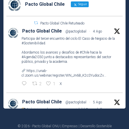
Pacto Global Chile
Seguir
Pacto Global Chile Retuiteado
Pacto Global Chile
@pactoglobal
·
4 Ago
Participa del tercer encuentro del ciclo El Caso de Negocio de la
#Sostenibilidad
.
Abordamos los avances y desafíos de
#Chile
hacia la
#Agenda2030
junto a destacados representantes del sector
público, privado y la academia.
https://unab-
cl.zoom.us/webinar/register/WN_Jn6B_K2cSYudocZv...
2
1
X
Pacto Global Chile
@pactoglobal
·
5 Ago
Así vivimos el encuentro presencial del Grupo de Empresas
Líderes por el
#ODS2
(#HambreCero) en
@NestleCL
.
Analizamos los resultados del Observatorio Nutricional
© 2026 - Pacto Global ONU | Empresas | Desarrollo Sostenible
(@ufinisterrae) y definimos prioridades y acciones para 2026-