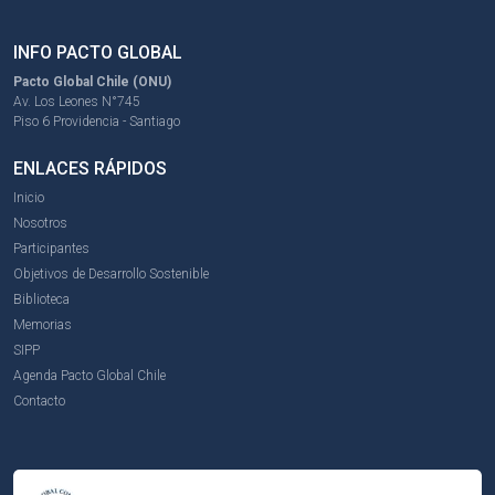
INFO PACTO GLOBAL
Pacto Global Chile (ONU)
Av. Los Leones N°745
Piso 6 Providencia - Santiago
ENLACES RÁPIDOS
Inicio
Nosotros
Participantes
Objetivos de Desarrollo Sostenible
Biblioteca
Memorias
SIPP
Agenda Pacto Global Chile
Contacto