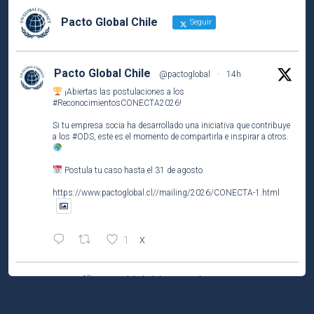
Pacto Global Chile
Seguir
Pacto Global Chile
@pactoglobal
·
14h
¡Abiertas las postulaciones a los
#ReconocimientosCONECTA2026
!
Si tu empresa socia ha desarrollado una iniciativa que contribuye
a los
#ODS
, este es el momento de compartirla e inspirar a otros.
Postula tu caso hasta el 31 de agosto.
https://www.pactoglobal.cl//mailing/2026/CONECTA-1.html
1
X
Pacto Global Chile Retuiteado
Pacto Global Chile
@pactoglobal
·
4 Ago