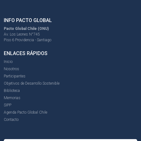
INFO PACTO GLOBAL
Pacto Global Chile (ONU)
Av. Los Leones N°745
Piso 6 Providencia - Santiago
ENLACES RÁPIDOS
Inicio
Nosotros
Participantes
Objetivos de Desarrollo Sostenible
Biblioteca
Memorias
SIPP
Agenda Pacto Global Chile
Contacto