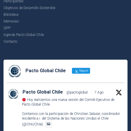
Participantes
Objetivos de Desarrollo Sostenible
Biblioteca
Memorias
SIPP
Agenda Pacto Global Chile
Contacto
Pacto Global Chile
Seguir
Pacto Global Chile
@pactoglobal
·
7 Ago
Hoy realizamos una nueva sesión del Comité Ejecutivo de
Pacto Global Chile.
Contamos con la participación de Christian Salazar, coordinador
residente a.i. del Sistema de las Naciones Unidas el Chile
(@ONUChile).