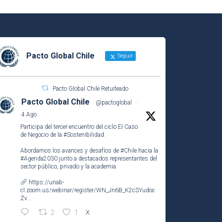
Pacto Global Chile
Seguir
Pacto Global Chile Retuiteado
Pacto Global Chile
@pactoglobal
·
4 Ago
Participa del tercer encuentro del ciclo El Caso
de Negocio de la
#Sostenibilidad
.
Abordamos los avances y desafíos de
#Chile
hacia la
#Agenda2030
junto a destacados representantes del
sector público, privado y la academia.
https://unab-
cl.zoom.us/webinar/register/WN_Jn6B_K2cSYudoc
Zv...
2
1
X