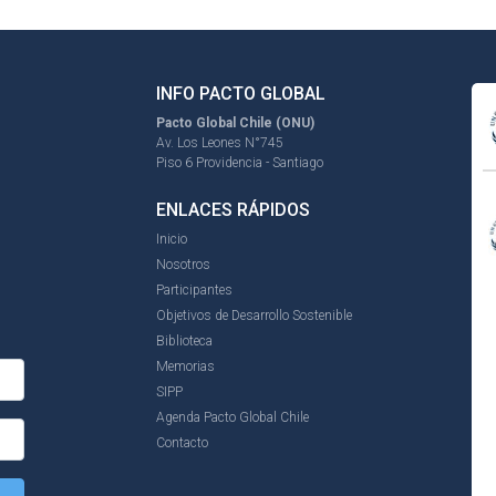
INFO PACTO GLOBAL
Pacto Global Chile (ONU)
Av. Los Leones N°745
Piso 6 Providencia - Santiago
ENLACES RÁPIDOS
Inicio
Nosotros
Participantes
Objetivos de Desarrollo Sostenible
Biblioteca
Memorias
SIPP
Agenda Pacto Global Chile
Contacto