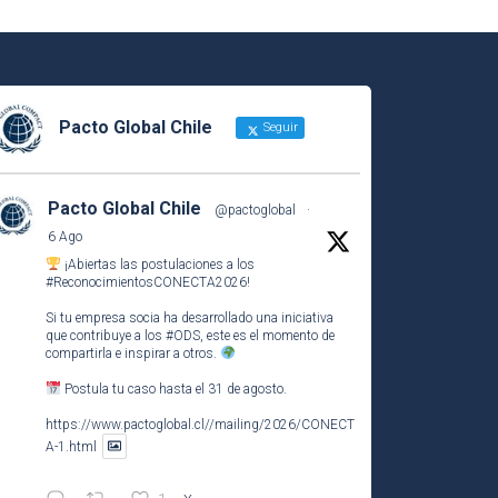
Pacto Global Chile
Seguir
Pacto Global Chile
@pactoglobal
·
6 Ago
¡Abiertas las postulaciones a los
#ReconocimientosCONECTA2026
!
Si tu empresa socia ha desarrollado una iniciativa
que contribuye a los
#ODS
, este es el momento de
compartirla e inspirar a otros.
Postula tu caso hasta el 31 de agosto.
https://www.pactoglobal.cl//mailing/2026/CONECT
A-1.html