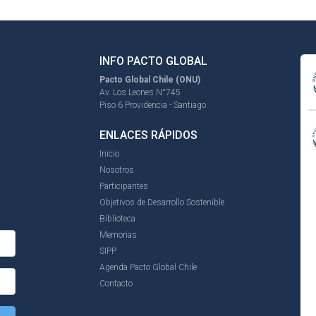
INFO PACTO GLOBAL
Pacto Global Chile (ONU)
Av. Los Leones N°745
Piso 6 Providencia - Santiago
ENLACES RÁPIDOS
Inicio
Nosotros
Participantes
Objetivos de Desarrollo Sostenible
Biblioteca
Memorias
SIPP
Agenda Pacto Global Chile
Contacto