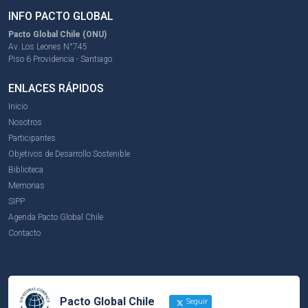
INFO PACTO GLOBAL
Pacto Global Chile (ONU)
Av. Los Leones N°745
Piso 6 Providencia - Santiago
ENLACES RÁPIDOS
Inicio
Nosotros
Participantes
Objetivos de Desarrollo Sostenible
Biblioteca
Memorias
SIPP
Agenda Pacto Global Chile
Contacto
Pacto Global Chile
Seguir