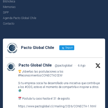
Biblioteca
Memorias
SIPP
Agenda Pacto Global Chile
Contacto
Pacto Global Chile
Seguir
Pacto Global Chile
@pactoglobal
·
6 Ago
¡Abiertas las postulaciones a los
#ReconocimientosCONECTA2026
!
Si tu empresa socia ha desarrollado una iniciativa que contribuye
a los
#ODS
, este es el momento de compartirla e inspirar a otros.
Postula tu caso hasta el 31 de agosto.
https://www.pactoglobal.cl//mailing/2026/CONECTA-1.html