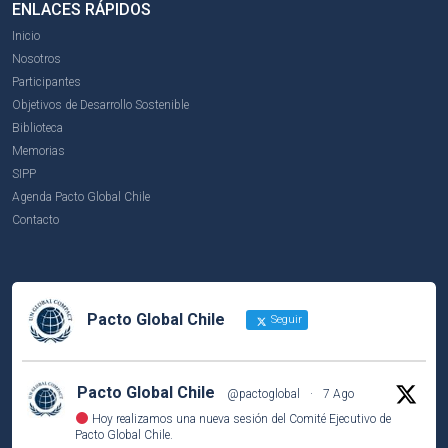
ENLACES RÁPIDOS
Inicio
Nosotros
Participantes
Objetivos de Desarrollo Sostenible
Biblioteca
Memorias
SIPP
Agenda Pacto Global Chile
Contacto
Pacto Global Chile
Seguir
Pacto Global Chile
@pactoglobal
·
7 Ago
Hoy realizamos una nueva sesión del Comité Ejecutivo de
Pacto Global Chile.