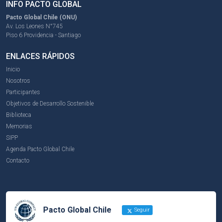
INFO PACTO GLOBAL
Pacto Global Chile (ONU)
Av. Los Leones N°745
Piso 6 Providencia - Santiago
ENLACES RÁPIDOS
Inicio
Nosotros
Participantes
Objetivos de Desarrollo Sostenible
Biblioteca
Memorias
SIPP
Agenda Pacto Global Chile
Contacto
Pacto Global Chile
Seguir