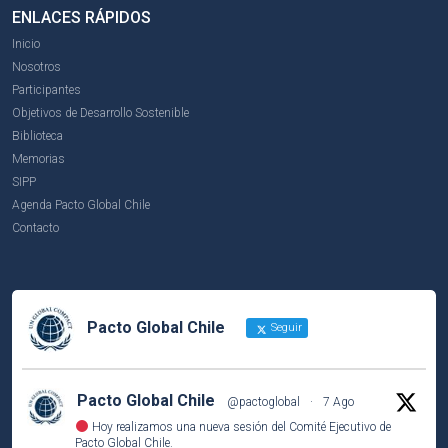
ENLACES RÁPIDOS
Inicio
Nosotros
Participantes
Objetivos de Desarrollo Sostenible
Biblioteca
Memorias
SIPP
Agenda Pacto Global Chile
Contacto
Pacto Global Chile
Seguir
Pacto Global Chile
@pactoglobal
·
7 Ago
Hoy realizamos una nueva sesión del Comité Ejecutivo de
Pacto Global Chile.