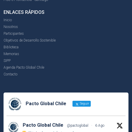
ENLACES RÁPIDOS
Inicio
Nosotros
Participantes
Objetivos de Desarrollo Sostenible
Biblioteca
Memorias
SIPP
Agenda Pacto Global Chile
Contacto
Pacto Global Chile
Seguir
Pacto Global Chile
@pactoglobal
·
6 Ago