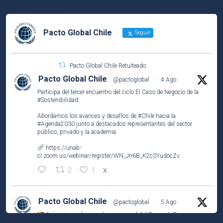
Pacto Global Chile
Seguir
Pacto Global Chile Retuiteado
Pacto Global Chile
@pactoglobal
·
4 Ago
Participa del tercer encuentro del ciclo El Caso de Negocio de la
#Sostenibilidad
.
Abordamos los avances y desafíos de
#Chile
hacia la
#Agenda2030
junto a destacados representantes del sector
público, privado y la academia.
https://unab-
cl.zoom.us/webinar/register/WN_Jn6B_K2cSYudocZv...
2
1
X
Pacto Global Chile
@pactoglobal
·
5 Ago
Así vivimos el encuentro presencial del Grupo de Empresas
Líderes por el
#ODS2
(#HambreCero) en
@NestleCL
.