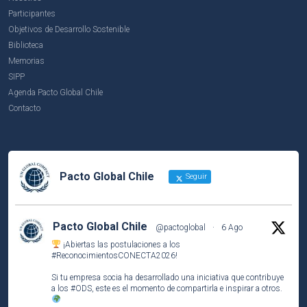
Participantes
Objetivos de Desarrollo Sostenible
Biblioteca
Memorias
SIPP
Agenda Pacto Global Chile
Contacto
Pacto Global Chile
Seguir
Pacto Global Chile
@pactoglobal
·
6 Ago
¡Abiertas las postulaciones a los
#ReconocimientosCONECTA2026
!
Si tu empresa socia ha desarrollado una iniciativa que contribuye
a los
#ODS
, este es el momento de compartirla e inspirar a otros.