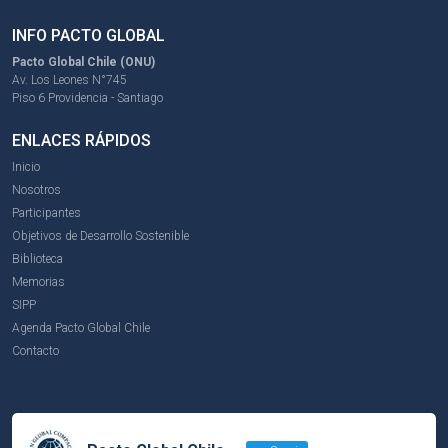
INFO PACTO GLOBAL
Pacto Global Chile (ONU)
Av. Los Leones N°745
Piso 6 Providencia - Santiago
ENLACES RÁPIDOS
Inicio
Nosotros
Participantes
Objetivos de Desarrollo Sostenible
Biblioteca
Memorias
SIPP
Agenda Pacto Global Chile
Contacto