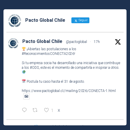
Pacto Global Chile
Seguir
Pacto Global Chile
@pactoglobal
·
17h
¡Abiertas las postulaciones a los
#ReconocimientosCONECTA2026
!
Si tu empresa socia ha desarrollado una iniciativa que contribuye
a los
#ODS
, este es el momento de compartirla e inspirar a otros.
Postula tu caso hasta el 31 de agosto.
https://www.pactoglobal.cl//mailing/2026/CONECTA-1.html
1
X
Pacto Global Chile Retuiteado